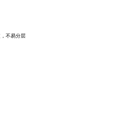
定，不易分层