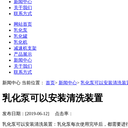
新闻中心
关于我们
联系方式
网站首页
乳化泵
乳化罐
乳化机
减速机支架
产品展示
新闻中心
关于我们
联系方式
新闻中心
当前位置：
首页
>
新闻中心
>
乳化泵可以安装清洗装
乳化泵可以安装清洗装置
发布日期：[2019-06-12] 点击率：
乳化泵可以安装清洗装置：乳化泵每次使用完毕后，都需要进