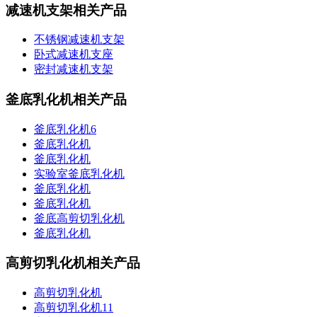
减速机支架相关产品
不锈钢减速机支架
卧式减速机支座
密封减速机支架
釜底乳化机相关产品
釜底乳化机6
釜底乳化机
釜底乳化机
实验室釜底乳化机
釜底乳化机
釜底乳化机
釜底高剪切乳化机
釜底乳化机
高剪切乳化机相关产品
高剪切乳化机
高剪切乳化机11