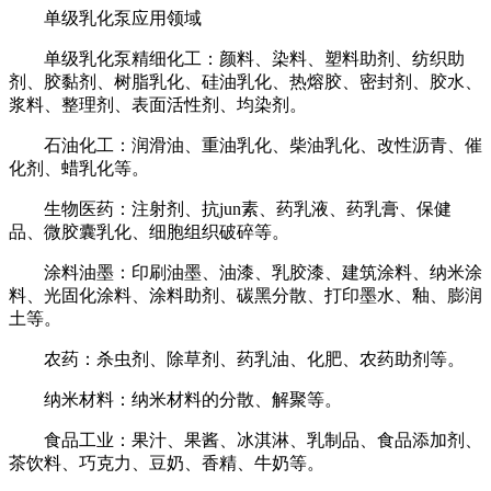
单级乳化泵应用领域
单级乳化泵精细化工：颜料、染料、塑料助剂、纺织助
剂、胶黏剂、树脂乳化、硅油乳化、热熔胶、密封剂、胶水、
浆料、整理剂、表面活性剂、均染剂。
石油化工：润滑油、重油乳化、柴油乳化、改性沥青、催
化剂、蜡乳化等。
生物医药：注射剂、抗jun素、药乳液、药乳膏、保健
品、微胶囊乳化、细胞组织破碎等。
涂料油墨：印刷油墨、油漆、乳胶漆、建筑涂料、纳米涂
料、光固化涂料、涂料助剂、碳黑分散、打印墨水、釉、膨润
土等。
农药：杀虫剂、除草剂、药乳油、化肥、农药助剂等。
纳米材料：纳米材料的分散、解聚等。
食品工业：果汁、果酱、冰淇淋、乳制品、食品添加剂、
茶饮料、巧克力、豆奶、香精、牛奶等。