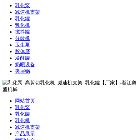
乳化泵
减速机支架
乳化罐
乳化机
搅拌罐
分散机
卫生泵
胶体磨
发酵罐
奶吧设备
夹层锅
网站首页
乳化泵
乳化罐
乳化机
减速机支架
产品展示