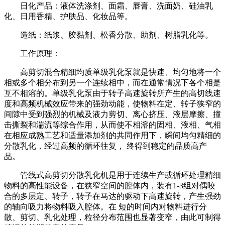
日化产品：液体洗涤剂、面霜、唇膏、洗面奶、硅油乳
化、日用香精、护肤品、化妆品等。
造纸：纸浆、胶黏剂、松香分散、助剂、树脂乳化等。
工作原理：
高剪切混合精细均质单级乳化泵就是快速、均匀地将一个
相或多个相分布到另一个连续相中，而在通常情况下各个相是
互不相溶的。单级乳化泵由于转子高速旋转所产生的高切线速
度和高频机械效应带来的强劲动能，使物料在定、转子狭窄的
间隙中受到强烈的机械及液力剪切、离心挤压、液层摩擦、撞
击撕裂和湍流等综合作用，从而使不相溶的固相、液相、气相
在相应成熟工艺和适量添加剂的共同作用下，瞬间均匀精细的
分散乳化，经过高频的循环往复， 终得到稳定的品质高产
品。
管线式高剪切分散乳化机是用于连续生产或循环处理精细
物料的高性能设备，在狭窄空间的腔体内，装有1-3组对偶咬
合的多层定、转子，转子在马达的驱动下高速旋转，产生强劲
的轴向吸力将物料吸入腔体。在 短的时间内对物料进行分
散、剪切、乳化处理，粒径分布范围也显著变窄，由此可制得