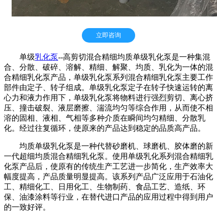
立即咨询
单级
乳化泵
--高剪切混合精细均质单级乳化泵是一种集混
合、分散、破碎、溶解、精细、解聚、均质、乳化为一体的混
合精细乳化泵产品，单级乳化泵系列混合精细乳化泵主要工作
部件由定子、转子组成。单级乳化泵定子在转子快速运转的离
心力和液力作用下，单级乳化泵将物料进行强烈剪切、离心挤
压、撞击破裂、液层磨擦、湍流均匀等综合作用，从而使不相
溶的固相、液相、气相等多种介质在瞬间均匀精细、分散乳
化。经过往复循环，使原来的产品达到稳定的品质高产品。
均质单级乳化泵是一种代替砂磨机、球磨机、胶体磨的新
一代超细均质混合精细乳化泵。使用单级乳化系列混合精细乳
化泵产品后，使原有的传统生产工艺进一步简化，生产效率大
幅度提高，产品质量明显提高。该系列产品广泛应用于石油化
工、精细化工、日用化工、生物制药、食品工艺、造纸、环
保、油漆涂料等行业，在替代进口产品的应用过程中得到用户
的一致好评。