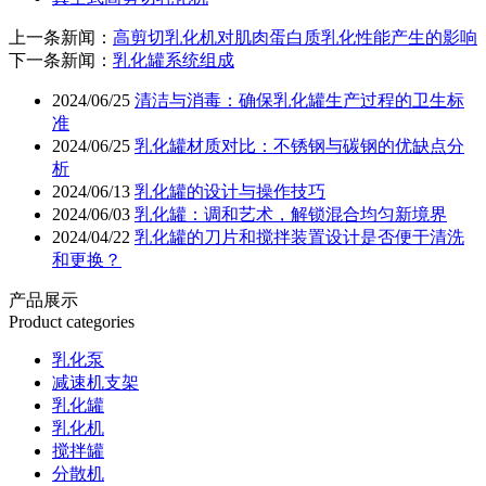
上一条新闻：
高剪切乳化机对肌肉蛋白质乳化性能产生的影响
下一条新闻：
乳化罐系统组成
2024/06/25
清洁与消毒：确保乳化罐生产过程的卫生标
准
2024/06/25
乳化罐材质对比：不锈钢与碳钢的优缺点分
析
2024/06/13
乳化罐的设计与操作技巧
2024/06/03
乳化罐：调和艺术，解锁混合均匀新境界
2024/04/22
乳化罐的刀片和搅拌装置设计是否便于清洗
和更换？
产品展示
Product categories
乳化泵
减速机支架
乳化罐
乳化机
搅拌罐
分散机