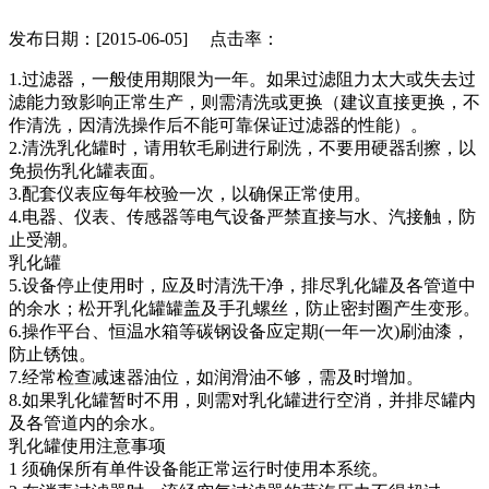
发布日期：[2015-06-05] 点击率：
1.过滤器，一般使用期限为一年。如果过滤阻力太大或失去过
滤能力致影响正常生产，则需清洗或更换（建议直接更换，不
作清洗，因清洗操作后不能可靠保证过滤器的性能）。
2.清洗乳化罐时，请用软毛刷进行刷洗，不要用硬器刮擦，以
免损伤乳化罐表面。
3.配套仪表应每年校验一次，以确保正常使用。
4.电器、仪表、传感器等电气设备严禁直接与水、汽接触，防
止受潮。
乳化罐
5.设备停止使用时，应及时清洗干净，排尽乳化罐及各管道中
的余水；松开乳化罐罐盖及手孔螺丝，防止密封圈产生变形。
6.操作平台、恒温水箱等碳钢设备应定期(一年一次)刷油漆，
防止锈蚀。
7.经常检查减速器油位，如润滑油不够，需及时增加。
8.如果乳化罐暂时不用，则需对乳化罐进行空消，并排尽罐内
及各管道内的余水。
乳化罐使用注意事项
1 须确保所有单件设备能正常运行时使用本系统。