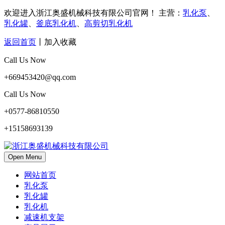
欢迎进入浙江奥盛机械科技有限公司官网！ 主营：
乳化泵
、
乳化罐
、
釜底乳化机
、
高剪切乳化机
返回首页
丨
加入收藏
Call Us Now
+669453420@qq.com
Call Us Now
+0577-86810550
+15158693139
Open Menu
网站首页
乳化泵
乳化罐
乳化机
减速机支架