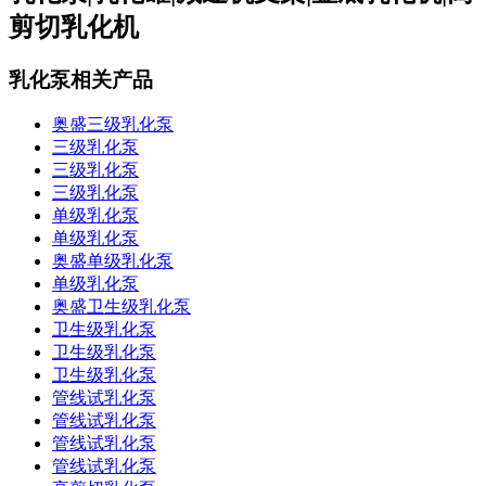
剪切乳化机
乳化泵相关产品
奥盛三级乳化泵
三级乳化泵
三级乳化泵
三级乳化泵
单级乳化泵
单级乳化泵
奥盛单级乳化泵
单级乳化泵
奥盛卫生级乳化泵
卫生级乳化泵
卫生级乳化泵
卫生级乳化泵
管线试乳化泵
管线试乳化泵
管线试乳化泵
管线试乳化泵