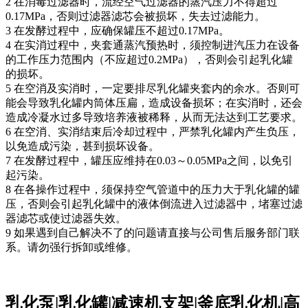
2 在消毒过滤器时，流经空气过滤器的蒸汽压力不得超过
0.17MPa，否则过滤器滤芯会被损坏，失去过滤能力。
3 在发酵过程中，应确保罐压不超过0.17MPa。
4 在实消过程中，夹套通蒸汽预热时，须控制进汽压力在设备
的工作压力范围内（不应超过0.2MPa），否则会引起乳化罐
的损坏。
5 在空消及实消时，一定要排尽乳化罐夹套内的余水。否则可
能会导致乳化罐内筒体压扁，造成设备损坏；在实消时，还会
造成冷凝水过多导致培养液被稀释，从而无法达到工艺要求。
6 在空消、实消结束后冷却过程中，严禁乳化罐内产生负压，
以免造成污染，甚到损坏设备。
7 在发酵过程中，罐压应维持在0.03～0.05MPa之间，以免引
起污染。
8 在各操作过程中，须保持空气管道中的压力大于乳化罐的罐
压，否则会引起乳化罐中的液体倒流进入过滤器中，堵塞过滤
器滤芯或使过滤器失效。
9 如果遇到自己解决不了的问题请直接与公司售后服务部门联
系。请勿强行拆卸或维修。
乳化泵|乳化罐|减速机支架|釜底乳化机|高