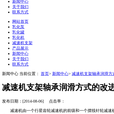
新闻中心
关于我们
联系方式
网站首页
乳化泵
乳化罐
乳化机
减速机支架
产品展示
新闻中心
关于我们
联系方式
新闻中心
当前位置：
首页
>
新闻中心
>
减速机支架轴承润滑方
减速机支架轴承润滑方式的改
发布日期：[2014-08-06] 点击率：
减速机由一个行星齿轮减速机的前级和一个摆线针轮减速