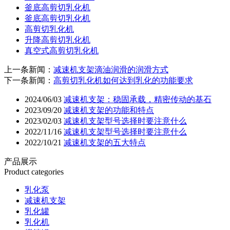
釜底高剪切乳化机
釜底高剪切乳化机
高剪切乳化机
升降高剪切乳化机
真空式高剪切乳化机
上一条新闻：
减速机支架滴油润滑的润滑方式
下一条新闻：
高剪切乳化机如何达到乳化的功能要求
2024/06/03
减速机支架：稳固承载，精密传动的基石
2023/09/20
减速机支架​的功能和特点
2023/02/03
减速机支架型号选择时要注意什么
2022/11/16
减速机支架型号选择时要注意什么
2022/10/21
减速机支架的五大特点
产品展示
Product categories
乳化泵
减速机支架
乳化罐
乳化机