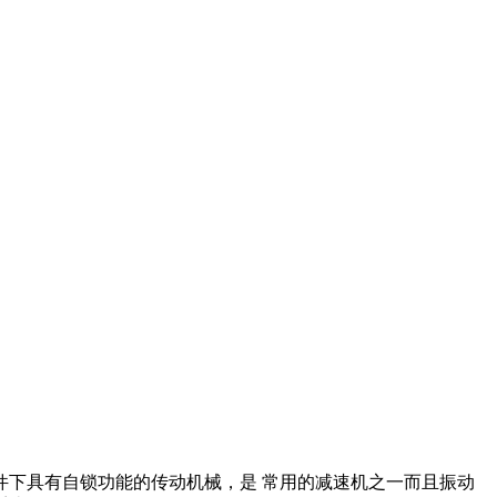
下具有自锁功能的传动机械，是 常用的减速机之一而且振动