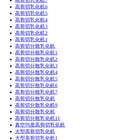
高剪切乳化机7
高剪切乳化机6
高剪切乳化机5
高剪切乳化机4
高剪切乳化机3
高剪切乳化机2
高剪切乳化机1
高剪切分散乳化机
高剪切分散乳化机1
高剪切分散乳化机2
高剪切分散乳化机3
高剪切分散乳化机4
高剪切分散乳化机5
高剪切分散乳化机6
高剪切分散乳化机7
高剪切分散乳化机
高剪切分散乳化机9
高剪切分散乳化机
高剪切分散乳化机11
真空均质高剪切乳化机
大型高剪切乳化机
大型高剪切乳化机1