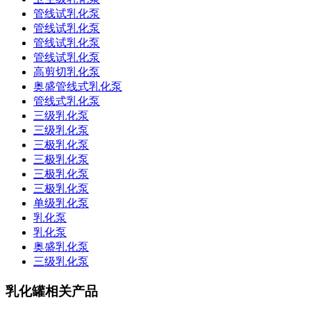
管线试乳化泵
管线试乳化泵
管线试乳化泵
管线试乳化泵
高剪切乳化泵
奥盛管线式乳化泵
管线式乳化泵
三级乳化泵
三级乳化泵
三极乳化泵
三极乳化泵
三极乳化泵
三极乳化泵
单级乳化泵
乳化泵
乳化泵
奥盛乳化泵
三级乳化泵
乳化罐相关产品